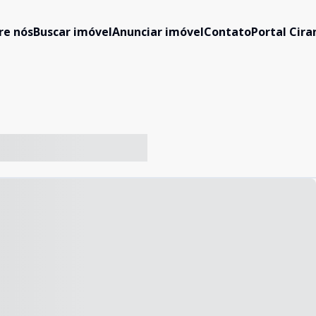
re nós
Buscar imóvel
Anunciar imóvel
Contato
Portal Cir
-- ----- ----- --- ------