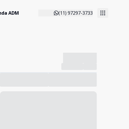
anda ADM
(11) 97297-3733
-------------
Compartilhar
Favorito