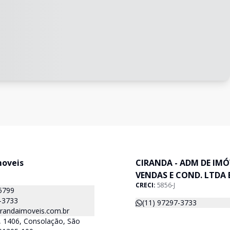
moveis
CIRANDA - ADM DE IMÓ
VENDAS E COND. LTDA 
CRECI:
5856-J
5799
-3733
(11) 97297-3733
irandaimoveis.com.br
, 1406, Consolação, São