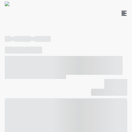
----
----- -----
----- -----
----
-----
---- ------
----- ----- -- ------ ---- ---- -- ----- ----- -----
--- ------
----- ----- -- ------ ----- ----- -- ------
-------------
Compartilhar
Favorito