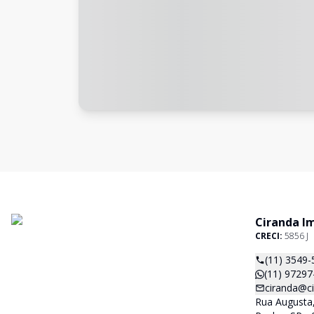
Ciranda I
CRECI:
5856 J
(11) 3549-
(11) 97297
ciranda@c
Rua Augusta