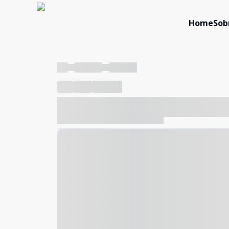
Home
Sob
----
----- -----
----- -----
----
-----
---- ------
----- ----- -- ------ ---- ---- -- ---
----- ----- -- ------ ----- ----- -- ------