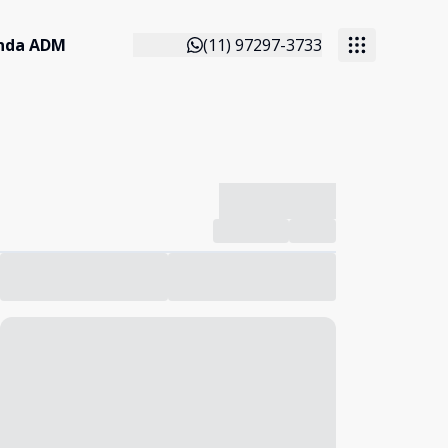
anda ADM
(11) 97297-3733
-------------
Compartilhar
Favorito