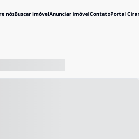
re nós
Buscar imóvel
Anunciar imóvel
Contato
Portal Cir
-- ----- ----- --- ------