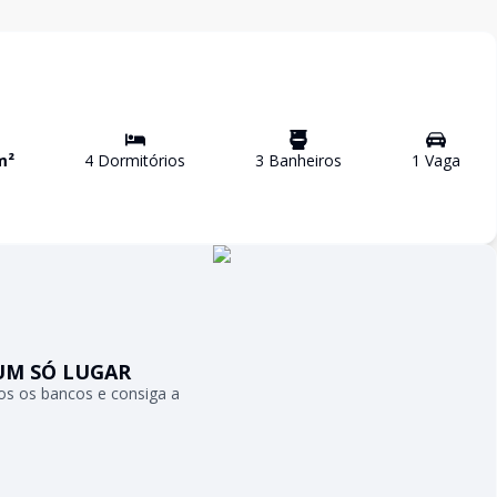
m²
4
Dormitório
s
3
Banheiro
s
1
Vaga
UM SÓ LUGAR
s os bancos e consiga a