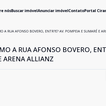
re nós
Buscar imóvel
Anunciar imóvel
Contato
Portal Cir
O A RUA AFONSO BOVERO, ENTR?E? AV. POMPEIA E SUMARÉ E AR
IMO A RUA AFONSO BOVERO, ENT
E ARENA ALLIANZ