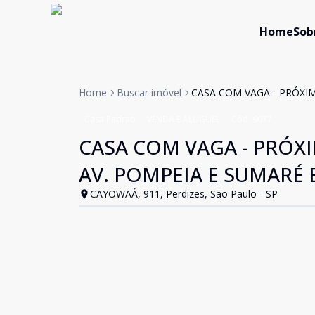
Home
Sob
Home
Buscar imóvel
CASA COM VAGA - PRÓXIM
Casa Padrao
VENDA E ALUGUEL
Cód:
9077
CASA COM VAGA - PRÓX
AV. POMPEIA E SUMARÉ 
CAYOWAÁ, 911, Perdizes, São Paulo - SP