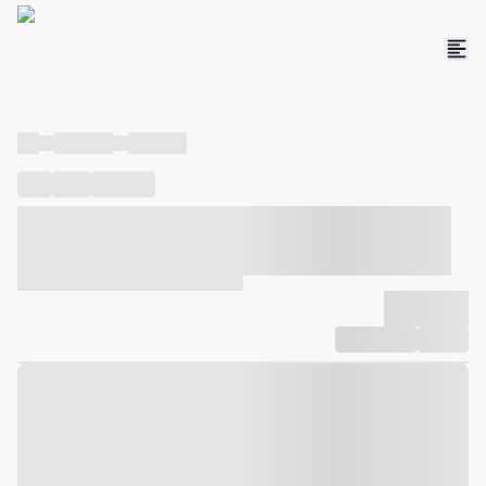
----
----- -----
----- -----
----
-----
---- ------
----- ----- -- ------ ---- ---- -- ----- ----- -----
--- ------
----- ----- -- ------ ----- ----- -- ------
-------------
Compartilhar
Favorito