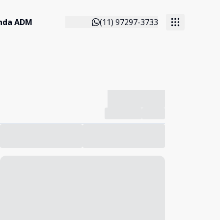
anda ADM
(11) 97297-3733
-------------
Compartilhar
Favorito