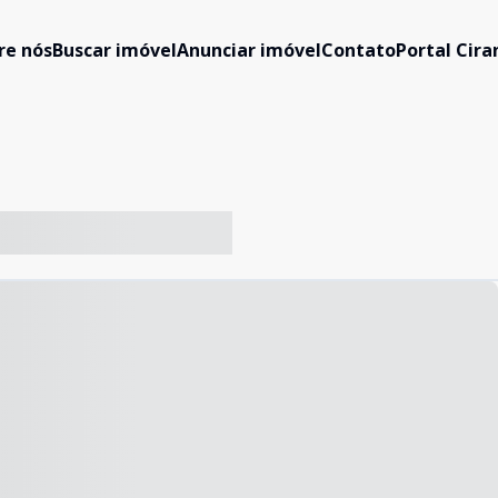
re nós
Buscar imóvel
Anunciar imóvel
Contato
Portal Cir
-- ----- ----- --- ------