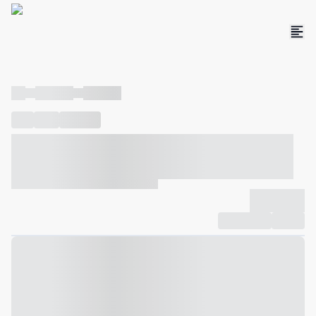
----
----- -----
----- -----
----
-----
---- ------
----- ----- -- ------ ---- ---- -- ----- ----- -----
--- ------
----- ----- -- ------ ----- ----- -- ------
-------------
Compartilhar
Favorito