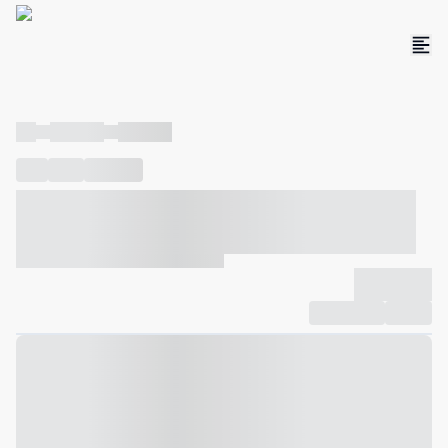
----
----- -----
----- -----
----
-----
---- ------
----- ----- -- ------ ---- ---- -- ----- ----- -----
--- ------
----- ----- -- ------ ----- ----- -- ------
-------------
Compartilhar
Favorito