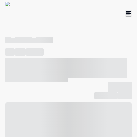
----
----- -----
----- -----
----
-----
---- ------
----- ----- -- ------ ---- ---- -- ----- ----- -----
--- ------
----- ----- -- ------ ----- ----- -- ------
-------------
Compartilhar
Favorito