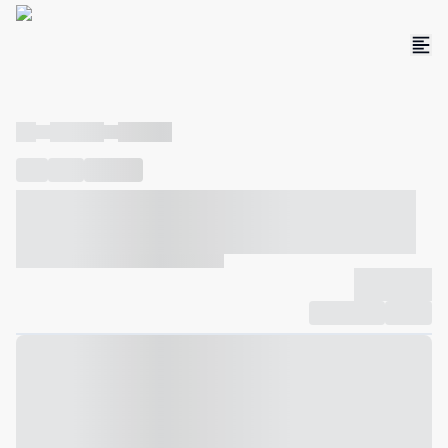
----
----- -----
----- -----
----
-----
---- ------
----- ----- -- ------ ---- ---- -- ----- ----- -----
--- ------
----- ----- -- ------ ----- ----- -- ------
-------------
Compartilhar
Favorito